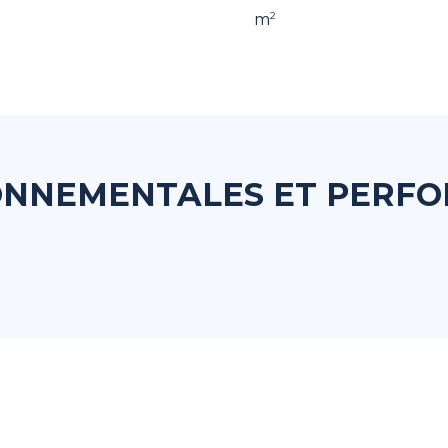
2
m
ONNEMENTALES ET PERF